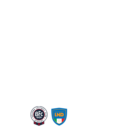
SERVIZIO TRASPORTI
ALLIEVI
CENSIMENTO
ACADEMY
DONATELLO CAMP 26
ATLAS CAMP 2025
NEWS
ATLAS CAMP 2026
RISULTATI
ATLAS CAMP - Archivio
CLASSIFICHE
OPEN DAY
ATLAS TRANNING
LA NS STRUTTURA
GALLERIA
CHI SIAMO
ATLAS CARD
CORPORATE GOVERNANCE
SHOP
SPONSOR
CONTATTI