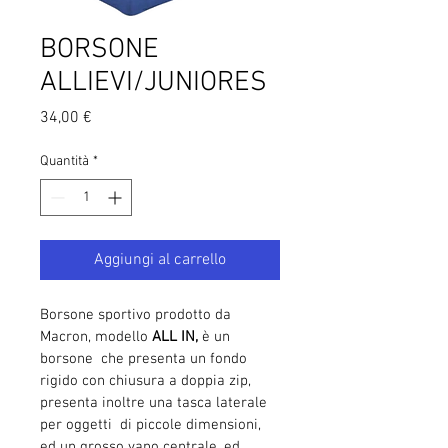
BORSONE
ALLIEVI/JUNIORES
Prezzo
34,00 €
Quantità
*
Aggiungi al carrello
Borsone sportivo prodotto da 
Macron, modello 
ALL
IN, 
è un 
borsone  che presenta un fondo 
rigido con chiusura a doppia zip, 
presenta inoltre una tasca laterale 
per oggetti  di piccole dimensioni, 
ed un grosso vano centrale, ed 